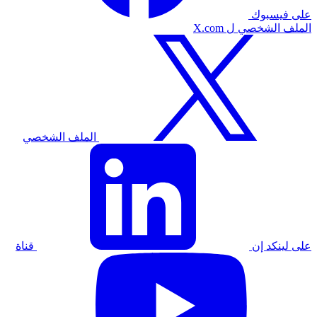
على فيسبوك
الملف الشخصي ل X.com
الملف الشخصي
على لينكد إن
قناة