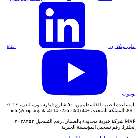
على لينكد إن
قناة
يوتيوب
المساعدة الطبية للفلسطينيين، ٥٠ شارع فيذرستون، لندن، EC1Y
8RT، المملكة المتحدة، +44 (0)20 7226 4114،
info@map.org.uk
MAP شركة خيرية محدودة بالضمان. رقم التسجيل ٣٠٣٨٣٥٢،
إنجلترا. رقم تسجيل المؤسسة الخيرية
سياسة ملفات تعريف الارتباط